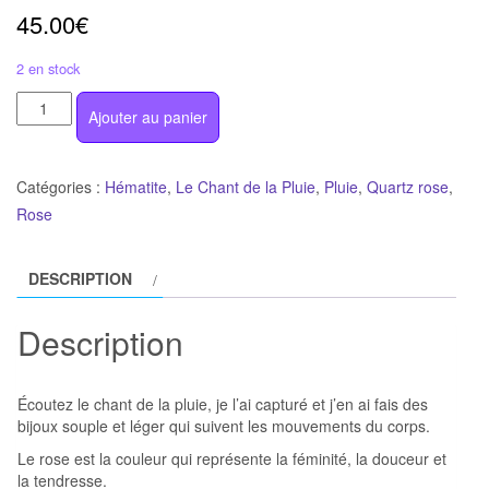
45.00
€
2 en stock
quantité
Ajouter au panier
de
Collier
Pluie
Catégories :
Hématite
,
Le Chant de la Pluie
,
Pluie
,
Quartz rose
,
en
Rose
perles
de
DESCRIPTION
Quartz
rose
Description
Écoutez le chant de la pluie, je l’ai capturé et j’en ai fais des
bijoux souple et léger qui suivent les mouvements du corps.
Le rose est la couleur qui représente la féminité, la douceur et
la tendresse.