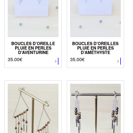
BOUCLES D’OREILLE
BOUCLES D’OREILLES
PLUIE EN PERLES
PLUIE EN PERLES
D’AVENTURINE
D’AMÉTHYSTE
35.00
€
Ce
35.00
€
Ce
produit
produit
a
a
plusieurs
plusieurs
variations.
variations.
Les
Les
options
options
peuvent
peuvent
être
être
choisies
choisies
sur
sur
la
la
page
page