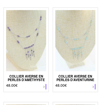
COLLIER AVERSE EN
COLLIER AVERSE EN
PERLES D’AMÉTHYSTE
PERLES D’AVENTURINE
48.00
€
Ce
48.00
€
Ce
produit
produit
a
a
plusieurs
plusieurs
variations.
variations.