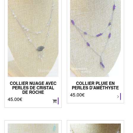
Les
Les
options
options
peuvent
peuvent
être
être
choisies
choisies
sur
sur
la
la
page
page
du
du
produit
produit
COLLIER NUAGE AVEC
COLLIER PLUIE EN
PERLES DE CRISTAL
PERLES D’AMÉTHYSTE
DE ROCHE
45.00
€
Ce
45.00
€
produit
a
plusieurs
variations.
Les
options