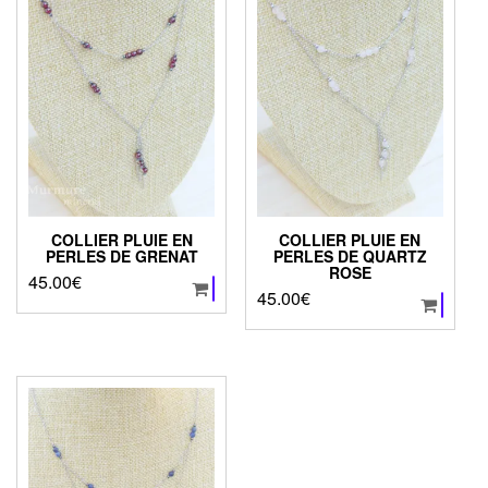
choisies
sur
la
page
du
produit
COLLIER PLUIE EN
COLLIER PLUIE EN
PERLES DE GRENAT
PERLES DE QUARTZ
ROSE
45.00
€
45.00
€