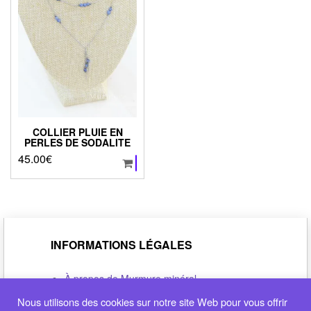
COLLIER PLUIE EN
PERLES DE SODALITE
45.00
€
INFORMATIONS LÉGALES
À propos de Murmure minéral
Politique de confidentialité
Nous utilisons des cookies sur notre site Web pour vous offrir
Conditions générales de vente