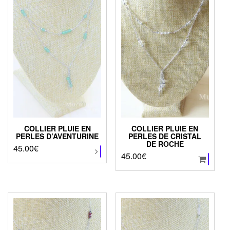
peuvent
être
choisies
sur
la
page
du
produit
COLLIER PLUIE EN
COLLIER PLUIE EN
PERLES D’AVENTURINE
PERLES DE CRISTAL
DE ROCHE
45.00
€
Ce
45.00
€
produit
a
plusieurs
variations.
Les
options
peuvent
être