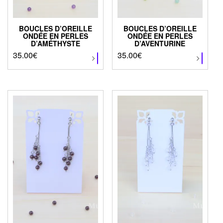
BOUCLES D’OREILLE
BOUCLES D’OREILLE
ONDÉE EN PERLES
ONDÉE EN PERLES
D’AMÉTHYSTE
D’AVENTURINE
35.00
€
Ce
35.00
€
Ce
produit
produit
a
a
plusieurs
plusieurs
variations.
variations.
Les
Les
options
options
peuvent
peuvent
être
être
choisies
choisies
sur
sur
la
la
page
page
du
du
produit
produit