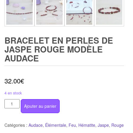
BRACELET EN PERLES DE
JASPE ROUGE MODÈLE
AUDACE
32.00
€
4 en stock
quantité
Ajouter au panier
de
Bracelet
en
Catégories :
Audace
,
Élémentale
,
Feu
,
Hématite
,
Jaspe
,
Rouge
perles