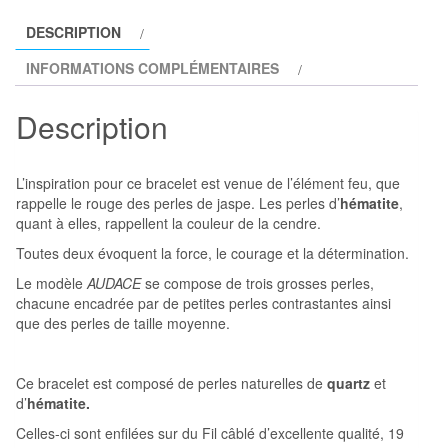
de
DESCRIPTION
jaspe
INFORMATIONS COMPLÉMENTAIRES
rouge
modèle
Description
AUDACE
L’inspiration pour ce bracelet est venue de l’élément feu, que
rappelle le rouge des perles de jaspe. Les perles d’
hématite
,
quant à elles, rappellent la couleur de la cendre.
Toutes deux évoquent la force, le courage et la détermination.
Le modèle
AUDACE
se compose de trois grosses perles,
chacune encadrée par de petites perles contrastantes ainsi
que des perles de taille moyenne.
Ce bracelet est composé de perles naturelles de
quartz
et
d’
hématite.
Celles-ci sont enfilées sur du Fil câblé d’excellente qualité, 19