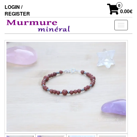
Skip
0
LOGIN /
to
0.00€
REGISTER
the
content
Toggle
navigati