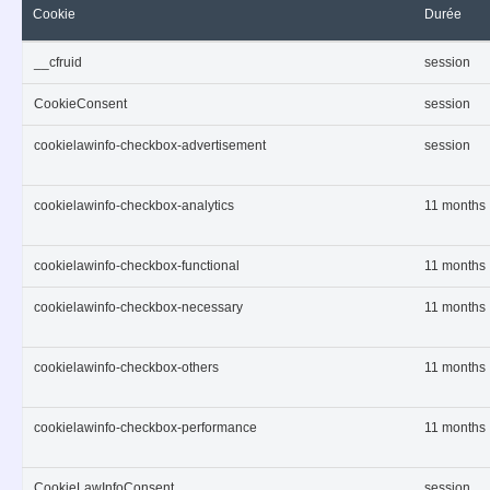
Cookie
Durée
__cfruid
session
CookieConsent
session
cookielawinfo-checkbox-advertisement
session
cookielawinfo-checkbox-analytics
11 months
cookielawinfo-checkbox-functional
11 months
cookielawinfo-checkbox-necessary
11 months
cookielawinfo-checkbox-others
11 months
cookielawinfo-checkbox-performance
11 months
CookieLawInfoConsent
session