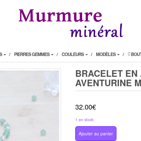
NS
PIERRES GEMMES
COULEURS
MODÈLES
BOU
BRACELET EN
AVENTURINE 
32.00
€
1 en stock
quantité
Ajouter au panier
de