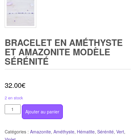
BRACELET EN AMÉTHYSTE
ET AMAZONITE MODÈLE
SÉRÉNITÉ
32.00
€
2 en stock
quantité
Ajouter au panier
de
Bracelet
en
Catégories :
Amazonite
,
Améthyste
,
Hématite
,
Sérénité
,
Vert
,
Améthyste
Violet