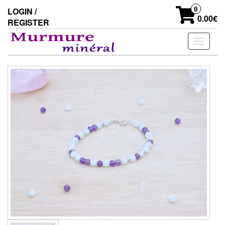
Skip
0
LOGIN /
to
0.00€
REGISTER
the
content
Toggle
navigati