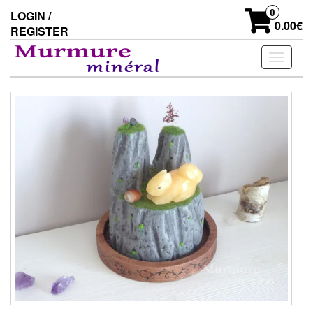
Skip
0
LOGIN /
to
0.00€
REGISTER
the
content
Toggle
navigati