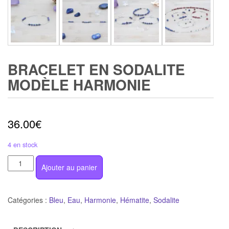
BRACELET EN SODALITE
MODÈLE HARMONIE
36.00
€
4 en stock
quantité
Ajouter au panier
de
Bracelet
en
Catégories :
Bleu
,
Eau
,
Harmonie
,
Hématite
,
Sodalite
sodalite
modèle