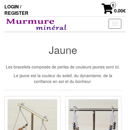
Skip
0
LOGIN /
to
0.00€
REGISTER
the
content
Toggle
navigati
Jaune
Les bracelets composés de perles de couleurs jaunes sont ici.
Le jaune est la couleur du soleil, du dynamisme, de la
confiance en soi et du bonheur.