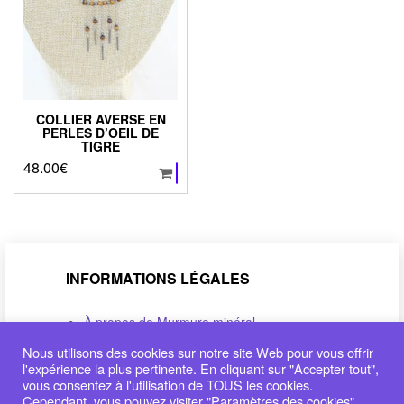
COLLIER AVERSE EN
PERLES D’OEIL DE
TIGRE
48.00
€
INFORMATIONS LÉGALES
À propos de Murmure minéral
Politique de confidentialité
Nous utilisons des cookies sur notre site Web pour vous offrir
Conditions générales de vente
l'expérience la plus pertinente. En cliquant sur "Accepter tout",
Déclaration de cookie
vous consentez à l'utilisation de TOUS les cookies.
Me contacter
Cependant, vous pouvez visiter "Paramètres des cookies"