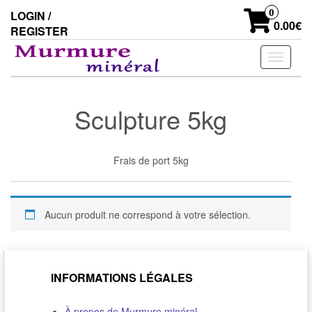
Skip
0
LOGIN /
to
0.00€
REGISTER
the
content
Toggle
navigati
Sculpture 5kg
Frais de port 5kg
Aucun produit ne correspond à votre sélection.
INFORMATIONS LÉGALES
À propos de Murmure minéral